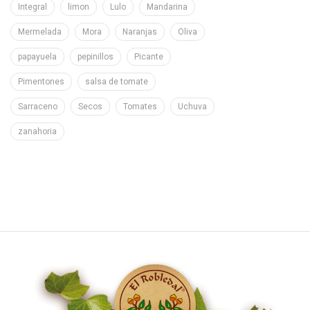
Integral
limon
Lulo
Mandarina
Mermelada
Mora
Naranjas
Oliva
papayuela
pepinillos
Picante
Pimentones
salsa de tomate
Sarraceno
Secos
Tomates
Uchuva
zanahoria