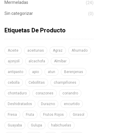
Mermeladas
(24)
Sin categorizar
(0)
Etiquetas De Producto
Aceite
aceitunas
Agraz
Ahumado
ajonjolí
alcachofa
Almíbar
antipasto
apio
atun
Berenjenas
cebolla
Cebollitas
champiñones
chontaduro
corazones
coriandro
Deshidratados
Durazno
encurtido
Fresa
Fruta
Frutos Rojos
Girasol
Guayaba
Gulupa
habichuelas