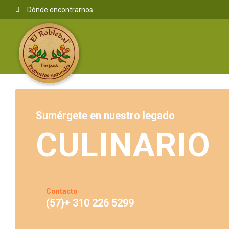
Dónde encontrarnos
Sumérgete en nuestro legado
CULINARIO
Contacto
(57)+ 310 226 5299