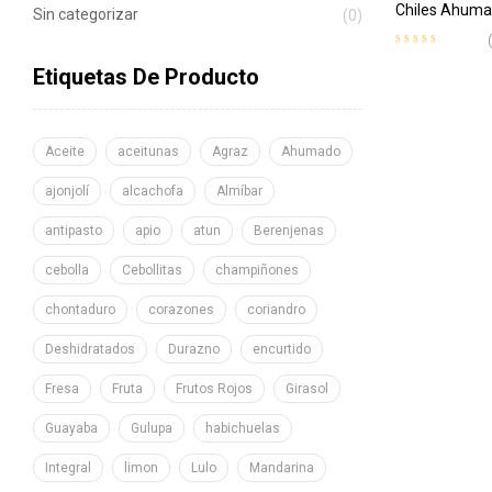
Chiles Ahuma
Sin categorizar
(0)
Etiquetas De Producto
Aceite
aceitunas
Agraz
Ahumado
ajonjolí
alcachofa
Almíbar
antipasto
apio
atun
Berenjenas
cebolla
Cebollitas
champiñones
chontaduro
corazones
coriandro
Deshidratados
Durazno
encurtido
Fresa
Fruta
Frutos Rojos
Girasol
Guayaba
Gulupa
habichuelas
Integral
limon
Lulo
Mandarina