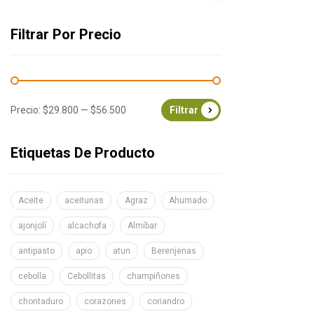
Filtrar Por Precio
Precio:
$29.800
—
$56.500
Filtrar
Etiquetas De Producto
Aceite
aceitunas
Agraz
Ahumado
ajonjolí
alcachofa
Almíbar
antipasto
apio
atun
Berenjenas
cebolla
Cebollitas
champiñones
chontaduro
corazones
coriandro