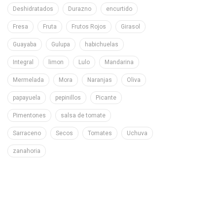
Deshidratados
Durazno
encurtido
Fresa
Fruta
Frutos Rojos
Girasol
Guayaba
Gulupa
habichuelas
Integral
limon
Lulo
Mandarina
Mermelada
Mora
Naranjas
Oliva
papayuela
pepinillos
Picante
Pimentones
salsa de tomate
Sarraceno
Secos
Tomates
Uchuva
zanahoria